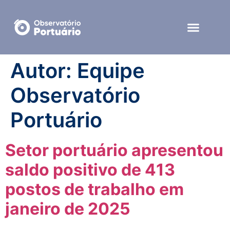
Autor:
Equipe
Observatório
Portuário
Setor portuário apresentou
saldo positivo de 413
postos de trabalho em
janeiro de 2025